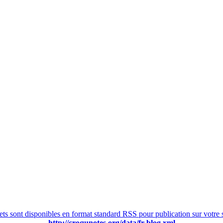
lets sont disponibles en format standard RSS pour publication sur votre 
http://croqunotes.org/data/fr-blog.xml