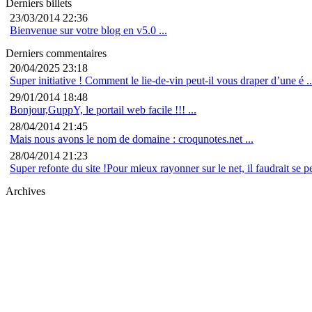
Derniers billets
23/03/2014 22:36
Bienvenue sur votre blog en v5.0 ...
Derniers commentaires
20/04/2025 23:18
Super initiative ! Comment le lie-de-vin peut-il vous draper d’une é ..
29/01/2014 18:48
Bonjour,GuppY, le portail web facile !!! ...
28/04/2014 21:45
Mais nous avons le nom de domaine : croqunotes.net ...
28/04/2014 21:23
Super refonte du site !Pour mieux rayonner sur le net, il faudrait se pe
Archives