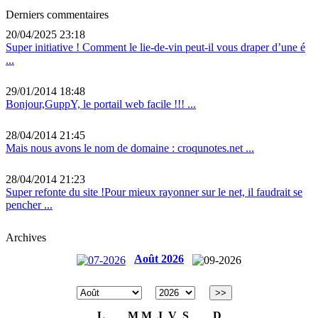
Derniers commentaires
20/04/2025 23:18
Super initiative ! Comment le lie-de-vin peut-il vous draper d’une é
...
29/01/2014 18:48
Bonjour,GuppY, le portail web facile !!! ...
28/04/2014 21:45
Mais nous avons le nom de domaine : croqunotes.net ...
28/04/2014 21:23
Super refonte du site !Pour mieux rayonner sur le net, il faudrait se
pencher ...
Archives
Août 2026
>>
L
M
M
J
V
S
D