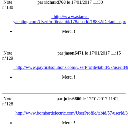
Note
par
richard768
le 17/01/2017 11:30
n°130
http://www.astarea-
yachting.com/UserProfile/tabid/178/userId/18832/Default.aspx
Merci !
Note
par
jason6471
le 17/01/2017 11:15
n°129
http://www.payfirstsolutions.com/UserProfile/tabid/57/userId/
Merci !
Note
par
jules6600
le 17/01/2017 11:02
n°128
http://www.bombardelectric.com/UserProfile/tabid/57/userId/
Merci !