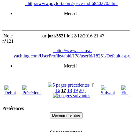
http://www.joyfort.com/space-uid-6840270.html
Merci !
Note
par
joris5521
le 22/12/2016 21:47
n°121
http://www.astarea-
yachting.com/UserProfile/tabid/178/userId/18251/Default.aspx
Merci !
[
16
18
19
20
]
17
Préférences
Devenir membre