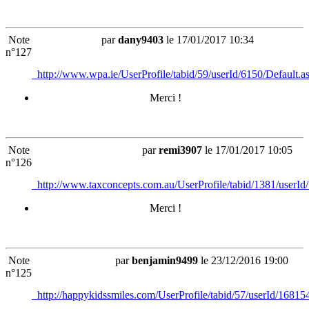
Note
par
dany9403
le 17/01/2017 10:34
n°127
http://www.wpa.ie/UserProfile/tabid/59/userId/6150/Default.a
Merci !
Note
par
remi3907
le 17/01/2017 10:05
n°126
http://www.taxconcepts.com.au/UserProfile/tabid/1381/userId
Merci !
Note
par
benjamin9499
le 23/12/2016 19:00
n°125
http://happykidssmiles.com/UserProfile/tabid/57/userId/16815